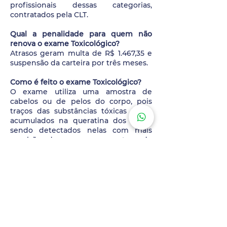
profissionais dessas categorias,
contratados pela CLT.
Qual a penalidade para quem não
renova o exame Toxicológico?
Atrasos geram multa de R$ 1.467,35 e
suspensão da carteira por três meses.
Como é feito o exame Toxicológico?
O exame utiliza uma amostra de
cabelos ou de pelos do corpo, pois
traços das substâncias tóxicas ficam
acumulados na queratina dos pelos,
sendo detectados nelas com mais
precisão do que em amostras de
sangue ou urina.
Onde deve ser feito o exame
Toxicológico?
Apenas em laboratórios credenciados.
Fale conosco!